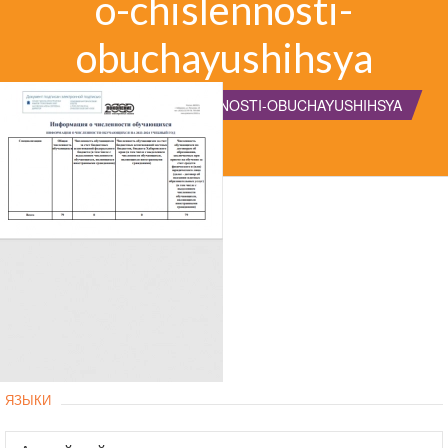
o-chislennosti-
obuchayushihsya
ГЛАВНАЯ
O-CHISLENNOSTI-OBUCHAYUSHIHSYA
ЯЗЫКИ