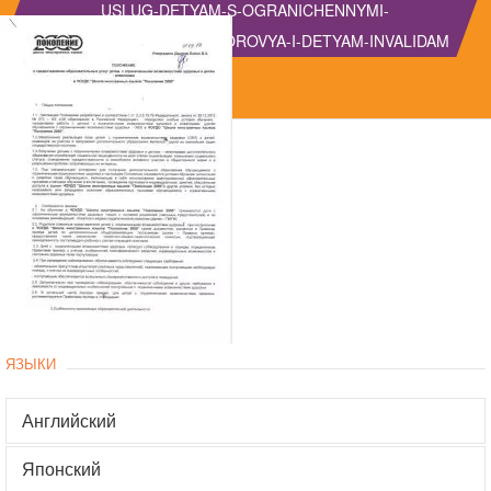
USLUG-DETYAM-S-OGRANICHENNYMI-
VOZMOZHNOSTYAMI-ZDOROVYA-I-DETYAM-INVALIDAM
ЯЗЫКИ
Английский
Японский