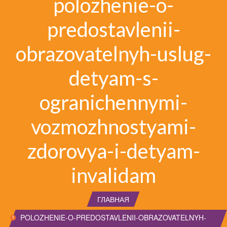
polozhenie-o-
predostavlenii-
obrazovatelnyh-uslug-
detyam-s-
ogranichennymi-
vozmozhnostyami-
zdorovya-i-detyam-
invalidam
ГЛАВНАЯ
POLOZHENIE-O-PREDOSTAVLENII-OBRAZOVATELNYH-