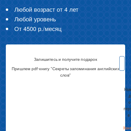
Любой возраст от 4 лет
Любой уровень
От 4500 р./месяц
Запишитесь и получите подарок
Пришлем pdf-книгу “Секреты запоминания английских
слов”
Наж
д
о
пер
в
Кон