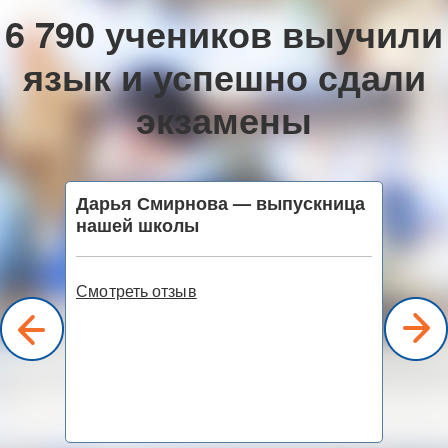
6 790 учеников выучили
язык и успешно сдали
экзамены
Дарья Смирнова — выпускница
Малю
нашей школы
2000» —
What is 
ийского
Смотреть отзыв