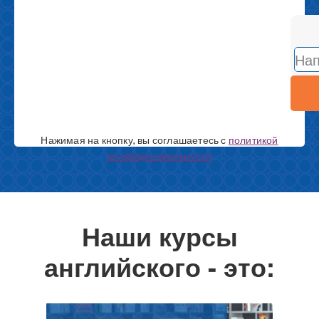
ANSW
FOR
3
+
7
Нажимая на кнопку, вы соглашаетесь с
политикой
конфиденциальности
Наши курсы
английского - это: