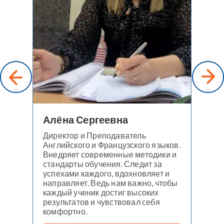
а
Алёна Сергеевна
К
Директор и Преподаватель
Её
 не
Английского и Французского языков.
ан
Внедряет современные методики и
ли
стандарты обучения. Следит за
ая
успехами каждого, вдохновляет и
направляет. Ведь нам важно, чтобы
каждый ученик достиг высоких
результатов и чувствовал себя
комфортно.