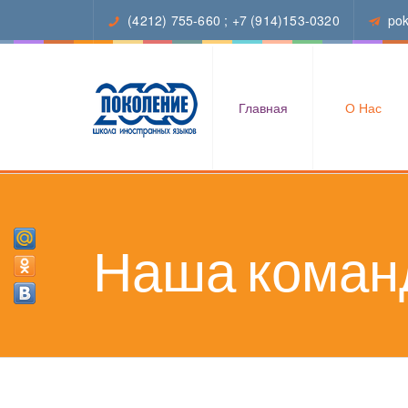
(4212) 755-660
;
+7 (914)153-0320
po
Главная
О Нас
Наша коман