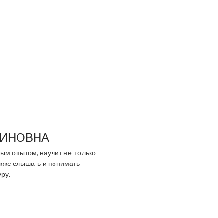
ТИНОВНА
ным опытом, научит не только
также слышать и понимать
уру.