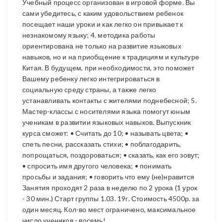
Учебный процесс организован в игровой форме. Вы
сами убедитесь, с каким удовольствием ребенок
посещает наши уроки и как легко он привыкает к
незнакомому языку; 4. методика работы
ориентирована не только на развитие языковых
навыков, но и на приобщение к традициям и культуре
Китая. В будущем, при необходимости, это поможет
Вашему ребенку легко интегрироваться в
социальную среду страны, а также легко
устанавливать контакты с жителями поднебесной; 5.
Мастер-классы с носителями языка помогут юным
ученикам в развитии языковых навыков. Выпускник
курса сможет: • Считать до 10; • называть цвета; •
спеть песни, рассказать стихи; • поблагодарить,
попрощаться, поздороваться; • сказать, как его зовут;
• спросить имя другого человека; • понимать
просьбы и задания; • говорить что ему (не)нравится
Занятия проходят 2 раза в неделю по 2 урока (1 урок
- 30 мин.) Старт группы 1.03. 19г. Стоимость 4500р. за
один месяц. Кол-во мест ограничено, максимальное
число учеников - восемь!