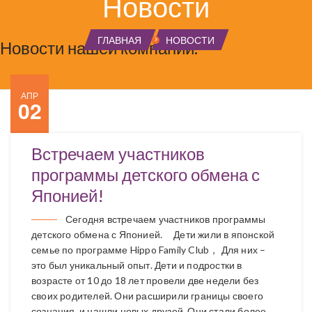
Новости
ГЛАВНАЯ
НОВОСТИ
Новости нашей компании.
АПР
02
Встречаем участников
программы детского обмена с
Японией!
Сегодня встречаем участников программы
детского обмена с Японией. Дети жили в японской
семье по программе Hippo Family Club， Для них –
это был уникальный опыт. Дети и подростки в
возрасте от 10 до 18 лет провели две недели без
своих родителей. Они расширили границы своего
сознания, и нашли новых друзей. Они стали более