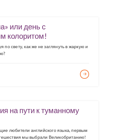
» или день с
им колоритом!
я по свету, как же не заглянуть в жаркую и
ию?
я на пути к туманному
щие любители английского языка, первым
утешествия мы выбрали Великобританию!