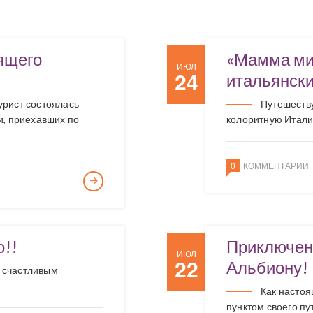
дящего
«Мамма миа
ИЮЛ
24
итальянск
урист состоялась
Путешеству
и, приехавших по
колоритную Итал
0
КОММЕНТАРИИ
о!!
Приключени
ИЮЛ
22
Альбиону!
 счастливым
Как настоя
пунктом своего п