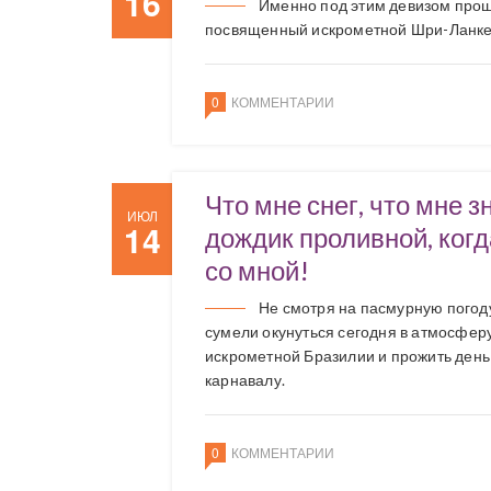
16
Именно под этим девизом прош
посвященный искрометной Шри-Ланке
0
КОММЕНТАРИИ
Что мне снег, что мне з
ИЮЛ
14
дождик проливной, когд
со мной!
Не смотря на пасмурную погоду
сумели окунуться сегодня в атмосфер
искрометной Бразилии и прожить день
карнавалу.
0
КОММЕНТАРИИ