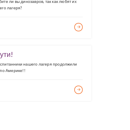
бите ли вы динозавров, так как любят их
его лагеря?
ути!
оспитанники нашего лагеря продолжили
 по Америке!!