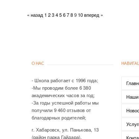
« назад
1
2
3
4
5
6
7
8
9
10
вперед »
О НАС
НАВИГА
- Школа работает с 1996 года;
Главн
-Мы проводим более 6 380
академических часов за год;
Наши
-За годы успешной работы мы
получили 9 460 отзывов от
Новос
благодарных родителей;
Услуг
г. Хабаровск, ул. Панькова, 13
(район парка Гайдара),
Конта