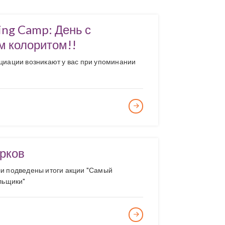
ving Camp: День с
м колоритом!!
циации возникают у вас при упоминании
?
рков
и подведены итоги акции "Самый
льщики"