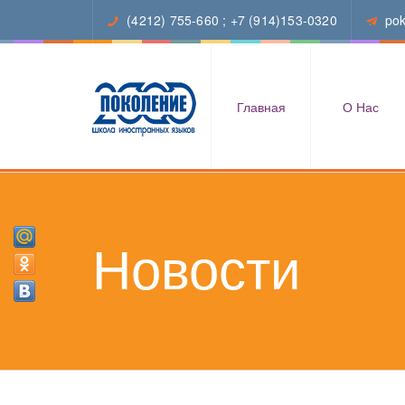
(4212) 755-660
;
+7 (914)153-0320
po
Главная
О Нас
Новости