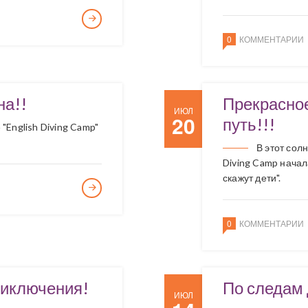
0
КОММЕНТАРИИ
на!!
Прекрасно
ИЮЛ
20
путь!!!
"English Diving Camp"
В этот сол
Diving Camp начал
скажут дети".
0
КОММЕНТАРИИ
риключения!
По следам 
ИЮЛ