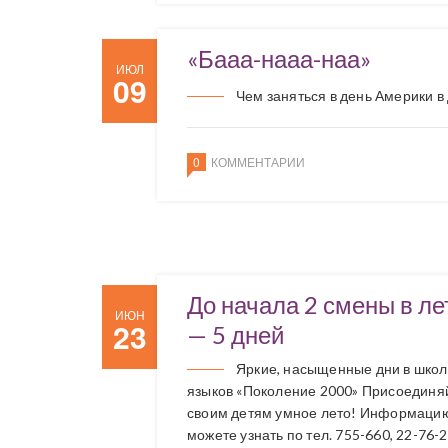
«Бааа-нааа-наа»
ИЮЛ
09
Чем заняться в день Америки в
0
КОММЕНТАРИИ
До начала 2 смены в ле
ИЮН
23
— 5 дней
Яркие, насыщенные дни в шко
языков «Поколение 2000» Присоединя
своим детям умное лето! Информацию
можете узнать по тел. 755-660, 22-76-