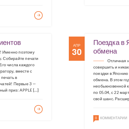
иентов
Поездка в 
АПР
30
обмена
! Именно поэтому
. Собирайте печати
Отличная н
1го числа каждого
совершить и ника
ратору, вместе с
поездки в Японию
 печать в
обмена. В этом г
ечатей! Первые 3 —
необыкновенной к
ный приз: APPLE […]
по 05.04, с 22 мар
свой шанс. Расшир
0
КОММЕНТАРИИ