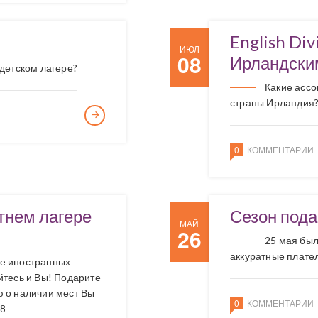
English Di
ИЮЛ
08
Ирландски
 детском лагере?
Какие ассо
страны Ирландия
0
КОММЕНТАРИИ
тнем лагере
Сезон пода
МАЙ
26
25 мая был
аккуратные плате
ле иностранных
йтесь и Вы! Подарите
 о наличии мест Вы
0
КОММЕНТАРИИ
28