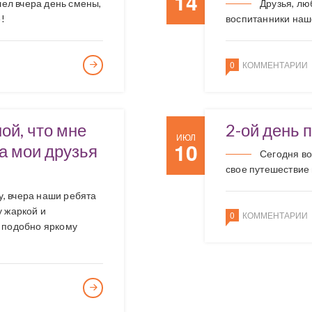
14
ел вчера день смены,
Друзья, лю
!
воспитанники наш
0
КОММЕНТАРИИ
ной, что мне
2-ой день п
ИЮЛ
10
а мои друзья
Сегодня в
свое путешествие
, вчера наши ребята
у жаркой и
0
КОММЕНТАРИИ
 подобно яркому